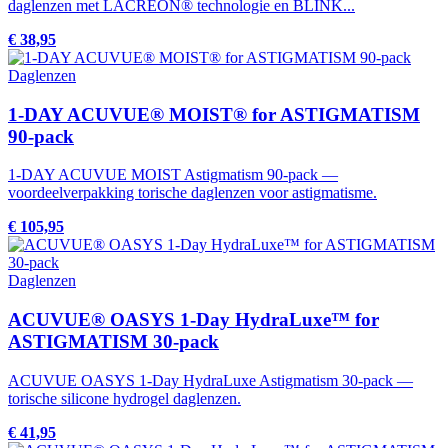
daglenzen met LACREON® technologie en BLINK...
€ 38,95
Daglenzen
1-DAY ACUVUE® MOIST® for ASTIGMATISM
90-pack
1-DAY ACUVUE MOIST Astigmatism 90-pack —
voordeelverpakking torische daglenzen voor astigmatisme.
€ 105,95
Daglenzen
ACUVUE® OASYS 1-Day HydraLuxe™ for
ASTIGMATISM 30-pack
ACUVUE OASYS 1-Day HydraLuxe Astigmatism 30-pack —
torische silicone hydrogel daglenzen.
€ 41,95