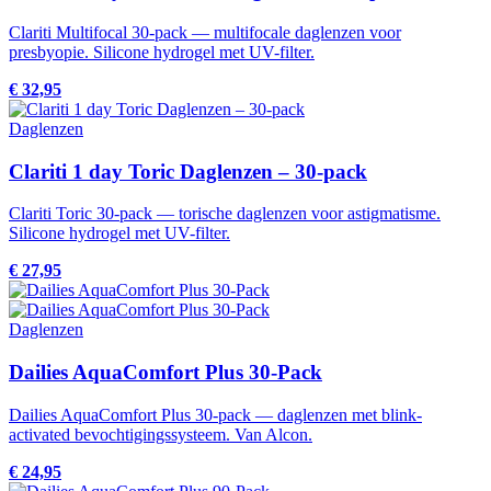
Clariti Multifocal 30-pack — multifocale daglenzen voor
presbyopie. Silicone hydrogel met UV-filter.
€ 32,95
Daglenzen
Clariti 1 day Toric Daglenzen – 30-pack
Clariti Toric 30-pack — torische daglenzen voor astigmatisme.
Silicone hydrogel met UV-filter.
€ 27,95
Daglenzen
Dailies AquaComfort Plus 30-Pack
Dailies AquaComfort Plus 30-pack — daglenzen met blink-
activated bevochtigingssysteem. Van Alcon.
€ 24,95