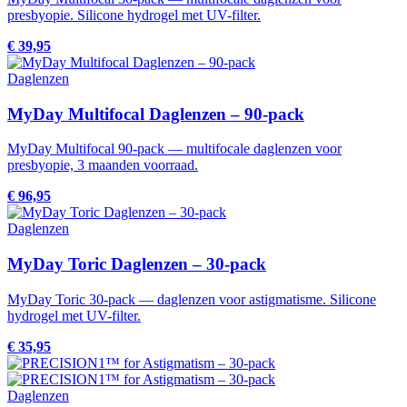
presbyopie. Silicone hydrogel met UV-filter.
€ 39,95
Daglenzen
MyDay Multifocal Daglenzen – 90-pack
MyDay Multifocal 90-pack — multifocale daglenzen voor
presbyopie, 3 maanden voorraad.
€ 96,95
Daglenzen
MyDay Toric Daglenzen – 30-pack
MyDay Toric 30-pack — daglenzen voor astigmatisme. Silicone
hydrogel met UV-filter.
€ 35,95
Daglenzen