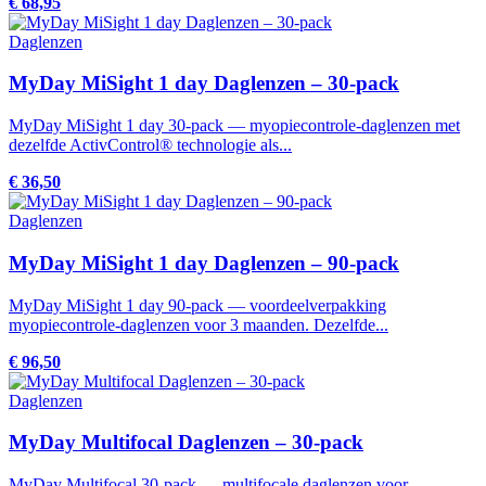
€ 68,95
Daglenzen
MyDay MiSight 1 day Daglenzen – 30-pack
MyDay MiSight 1 day 30-pack — myopiecontrole-daglenzen met
dezelfde ActivControl® technologie als...
€ 36,50
Daglenzen
MyDay MiSight 1 day Daglenzen – 90-pack
MyDay MiSight 1 day 90-pack — voordeelverpakking
myopiecontrole-daglenzen voor 3 maanden. Dezelfde...
€ 96,50
Daglenzen
MyDay Multifocal Daglenzen – 30-pack
MyDay Multifocal 30-pack — multifocale daglenzen voor