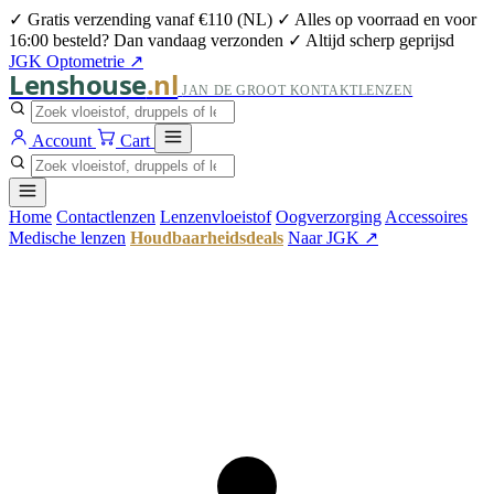
✓ Gratis verzending vanaf €110 (NL)
✓ Alles op voorraad en voor
16:00 besteld? Dan vandaag verzonden
✓ Altijd scherp geprijsd
JGK Optometrie ↗
Lenshouse
.nl
JAN DE GROOT KONTAKTLENZEN
Account
Cart
Home
Contactlenzen
Lenzenvloeistof
Oogverzorging
Accessoires
Medische lenzen
Houdbaarheidsdeals
Naar JGK ↗