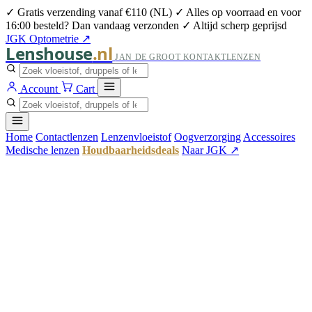
✓ Gratis verzending vanaf €110 (NL)
✓ Alles op voorraad en voor
16:00 besteld? Dan vandaag verzonden
✓ Altijd scherp geprijsd
JGK Optometrie ↗
Lenshouse
.nl
JAN DE GROOT KONTAKTLENZEN
Account
Cart
Home
Contactlenzen
Lenzenvloeistof
Oogverzorging
Accessoires
Medische lenzen
Houdbaarheidsdeals
Naar JGK ↗