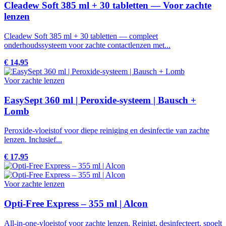
Cleadew Soft 385 ml + 30 tabletten — Voor zachte
lenzen
Cleadew Soft 385 ml + 30 tabletten — compleet
onderhoudssysteem voor zachte contactlenzen met...
€ 14,95
Voor zachte lenzen
EasySept 360 ml | Peroxide-systeem | Bausch +
Lomb
Peroxide-vloeistof voor diepe reiniging en desinfectie van zachte
lenzen. Inclusief...
€ 17,95
Voor zachte lenzen
Opti-Free Express – 355 ml | Alcon
All-in-one-vloeistof voor zachte lenzen. Reinigt, desinfecteert, spoelt