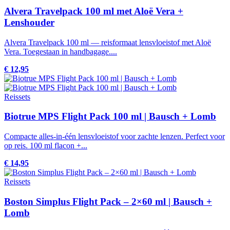
Alvera Travelpack 100 ml met Aloë Vera +
Lenshouder
Alvera Travelpack 100 ml — reisformaat lensvloeistof met Aloë
Vera. Toegestaan in handbagage....
€ 12,95
Reissets
Biotrue MPS Flight Pack 100 ml | Bausch + Lomb
Compacte alles-in-één lensvloeistof voor zachte lenzen. Perfect voor
op reis. 100 ml flacon +...
€ 14,95
Reissets
Boston Simplus Flight Pack – 2×60 ml | Bausch +
Lomb