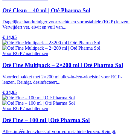
Oté Clean – 40 ml | Oté Pharma Sol
Dagelijkse handreiniger voor zachte en vormstabiele (RGP) lenzen.
Verwijdert vet, eiwit en vuil van...
€ 14,95
Voor RGP / nachtlenzen
Oté Fine Multipack – 2×200 ml | Oté Pharma Sol
Voordeelpakket met 2×200 ml alles-in-één-vloeistof voor RGP-
lenzen. Reinigt, desinfecteert,...
€ 34,95
Voor RGP / nachtlenzen
Oté Fine – 100 ml | Oté Pharma Sol
Alles-in-één-lensvloeistof voor vormstabiele lenzen. Reinigt,