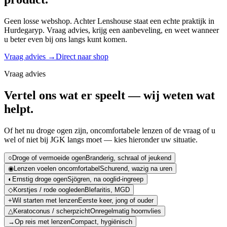
Geen losse webshop. Achter Lenshouse staat een echte praktijk in
Hurdegaryp. Vraag advies, krijg een aanbeveling, en weet wanneer
u beter even bij ons langs kunt komen.
Vraag advies →
Direct naar shop
Vraag advies
Vertel ons wat er speelt — wij weten wat
helpt.
Of het nu droge ogen zijn, oncomfortabele lenzen of de vraag of u
wel of niet bij JGK langs moet — kies hieronder uw situatie.
○
Droge of vermoeide ogen
Branderig, schraal of jeukend
◉
Lenzen voelen oncomfortabel
Schurend, wazig na uren
◐
Ernstig droge ogen
Sjögren, na ooglid-ingreep
◇
Korstjes / rode oogleden
Blefaritis, MGD
+
Wil starten met lenzen
Eerste keer, jong of ouder
△
Keratoconus / scherpzicht
Onregelmatig hoornvlies
→
Op reis met lenzen
Compact, hygiënisch