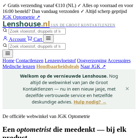
✓ Gratis verzending vanaf €110 (NL)
✓ Alles op voorraad en voor
16:00 besteld? Dan vandaag verzonden
✓ Altijd scherp geprijsd
JGK Optometrie ↗
Lenshouse
.nl
JAN DE GROOT KONTAKTLENZEN
Account
Cart
Home
Contactlenzen
Lenzenvloeistof
Oogverzorging
Accessoires
Medische lenzen
Houdbaarheidsdeals
Naar JGK ↗
Welkom op de vernieuwde Lenshouse.
Nog
altijd de webwinkel van Jan de Groot
Kontaktlenzen — nu in een nieuw jasje, met
✕
dezelfde vertrouwde service en hetzelfde
deskundige advies.
Hulp nodig? →
De officiële webwinkel van JGK Optometrie
Een
optometrist
die meedenkt — bij elk
product.