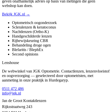
geven onafhankelijk advies op basis van metingen die geen
webshop kan doen.
Bekijk JGK.nl →
Optometrisch oogonderzoek
Scleralenzen & keratoconus
Nachtlenzen (Ortho-K)
Handgeschilderde lenzen
Rijbewijskeuring CBR
Behandeling droge ogen
Blefaritis / BlephEx
Second opinions
Lenshouse
De webwinkel van JGK Optometrie. Contactlenzen, lenzenvloeistof
en oogverzorging — geselecteerd door optometristen, met
aanmeting in onze praktijk in Hurdegaryp.
0511 472 486
info@jgk.nl
Jan de Groot Kontaktlenzen
Rijksstraatweg 243