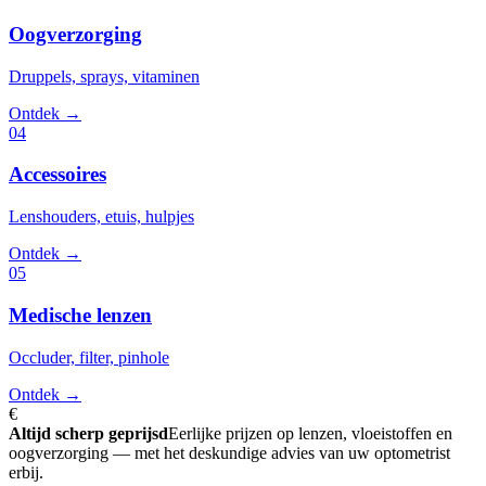
Oogverzorging
Druppels, sprays, vitaminen
Ontdek →
04
Accessoires
Lenshouders, etuis, hulpjes
Ontdek →
05
Medische lenzen
Occluder, filter, pinhole
Ontdek →
€
Altijd scherp geprijsd
Eerlijke prijzen op lenzen, vloeistoffen en
oogverzorging — met het deskundige advies van uw optometrist
erbij.