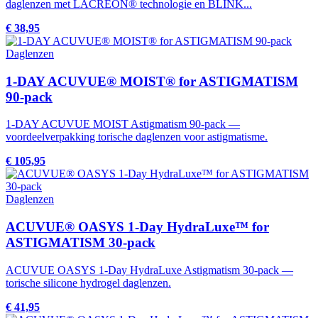
daglenzen met LACREON® technologie en BLINK...
€ 38,95
Daglenzen
1-DAY ACUVUE® MOIST® for ASTIGMATISM
90-pack
1-DAY ACUVUE MOIST Astigmatism 90-pack —
voordeelverpakking torische daglenzen voor astigmatisme.
€ 105,95
Daglenzen
ACUVUE® OASYS 1-Day HydraLuxe™ for
ASTIGMATISM 30-pack
ACUVUE OASYS 1-Day HydraLuxe Astigmatism 30-pack —
torische silicone hydrogel daglenzen.
€ 41,95