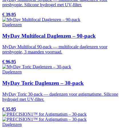
presbyopie. Silicone hydrogel met UV-filter.
€ 39,95
Daglenzen
MyDay Multifocal Daglenzen – 90-pack
MyDay Multifocal 90-pack — multifocale daglenzen voor
presbyopie, 3 maanden voorraad.
€ 96,95
Daglenzen
MyDay Toric Daglenzen – 30-pack
MyDay Toric 30-pack — daglenzen voor astigmatisme. Silicone
hydrogel met UV-filter.
€ 35,95
Daglenzen