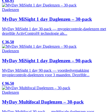
€ 68,95
Daglenzen
MyDay MiSight 1 day Daglenzen – 30-pack
MyDay MiSight 1 day 30-pack — myopiecontrole-daglenzen met
dezelfde ActivControl® technologie als...
€ 36,50
Daglenzen
MyDay MiSight 1 day Daglenzen – 90-pack
MyDay MiSight 1 day 90-pack — voordeelverpakking
myopiecontrole-daglenzen voor 3 maanden. Dezelfde...
€ 96,50
Daglenzen
MyDay Multifocal Daglenzen – 30-pack
MyDay Multifocal 30-pack — multifocale daglenzen voor