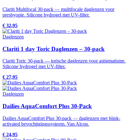
Clariti Multifocal 30-pack — multifocale daglenzen voor
presbyopie. Silicone hydrogel met UV-filter.
€ 32,95
Daglenzen
Clariti 1 day Toric Daglenzen – 30-pack
Clariti Toric 30-pack — torische daglenzen voor astigmatisme.
Silicone hydrogel met UV-filter.
€ 27,95
Daglenzen
Dailies AquaComfort Plus 30-Pack
Dailies AquaComfort Plus 30-pack — daglenzen met blink-
activated bevochtigingssysteem. Van Alcon.
€ 24,95