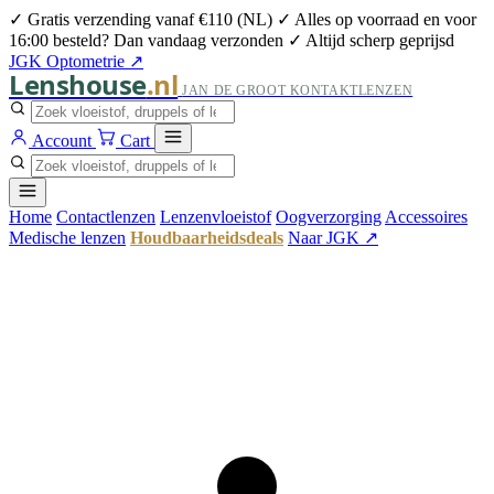
✓ Gratis verzending vanaf €110 (NL)
✓ Alles op voorraad en voor
16:00 besteld? Dan vandaag verzonden
✓ Altijd scherp geprijsd
JGK Optometrie ↗
Lenshouse
.nl
JAN DE GROOT KONTAKTLENZEN
Account
Cart
Home
Contactlenzen
Lenzenvloeistof
Oogverzorging
Accessoires
Medische lenzen
Houdbaarheidsdeals
Naar JGK ↗