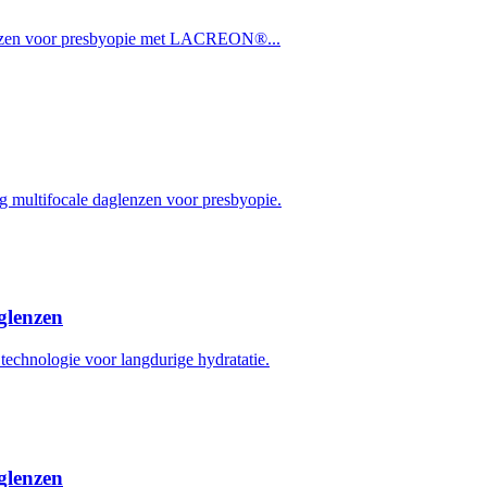
zen voor presbyopie met LACREON®...
ltifocale daglenzen voor presbyopie.
lenzen
logie voor langdurige hydratatie.
lenzen