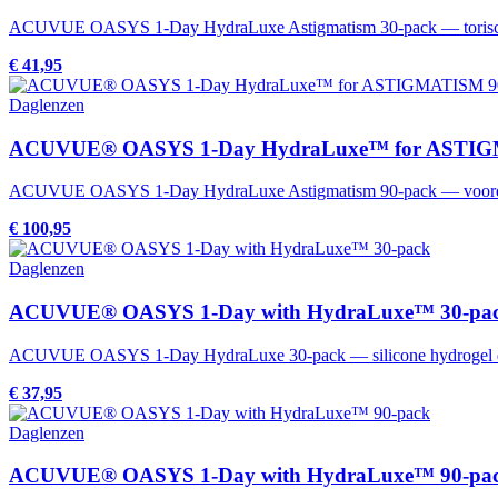
ACUVUE OASYS 1-Day HydraLuxe Astigmatism 30-pack — torische 
€ 41,95
Daglenzen
ACUVUE® OASYS 1-Day HydraLuxe™ for ASTIG
ACUVUE OASYS 1-Day HydraLuxe Astigmatism 90-pack — voordeel
€ 100,95
Daglenzen
ACUVUE® OASYS 1-Day with HydraLuxe™ 30-pa
ACUVUE OASYS 1-Day HydraLuxe 30-pack — silicone hydrogel d
€ 37,95
Daglenzen
ACUVUE® OASYS 1-Day with HydraLuxe™ 90-pa