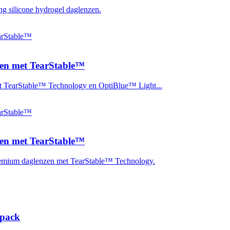
ilicone hydrogel daglenzen.
n met TearStable™
arStable™ Technology en OptiBlue™ Light...
n met TearStable™
um daglenzen met TearStable™ Technology.
pack