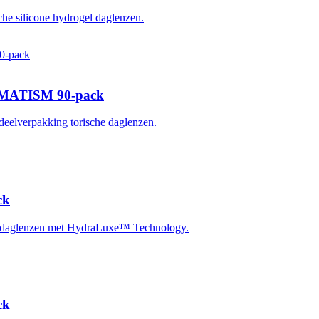
silicone hydrogel daglenzen.
MATISM 90-pack
verpakking torische daglenzen.
ck
aglenzen met HydraLuxe™ Technology.
ck