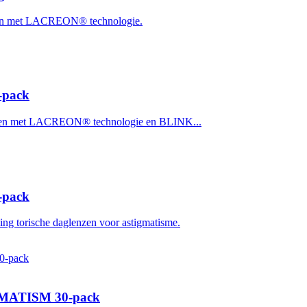
n met LACREON® technologie.
pack
en met LACREON® technologie en BLINK...
pack
torische daglenzen voor astigmatisme.
MATISM 30-pack