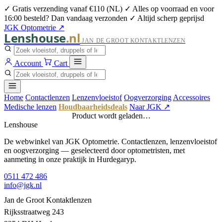
✓ Gratis verzending vanaf €110 (NL)
✓ Alles op voorraad en voor
16:00 besteld? Dan vandaag verzonden
✓ Altijd scherp geprijsd
JGK Optometrie ↗
Lenshouse
.nl
JAN DE GROOT KONTAKTLENZEN
Account
Cart
Home
Contactlenzen
Lenzenvloeistof
Oogverzorging
Accessoires
Medische lenzen
Houdbaarheidsdeals
Naar JGK ↗
Product wordt geladen…
Lenshouse
De webwinkel van JGK Optometrie. Contactlenzen, lenzenvloeistof
en oogverzorging — geselecteerd door optometristen, met
aanmeting in onze praktijk in Hurdegaryp.
0511 472 486
info@jgk.nl
Jan de Groot Kontaktlenzen
Rijksstraatweg 243