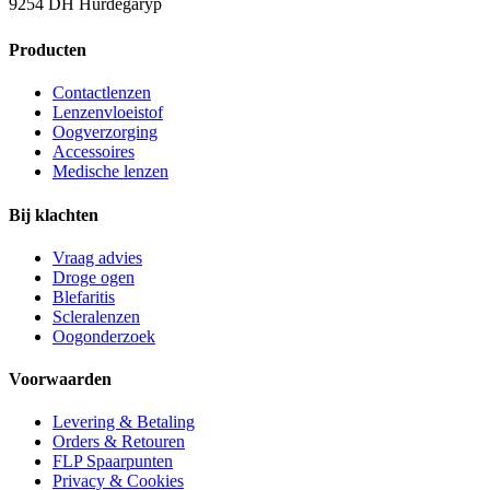
9254 DH Hurdegaryp
Producten
Contactlenzen
Lenzenvloeistof
Oogverzorging
Accessoires
Medische lenzen
Bij klachten
Vraag advies
Droge ogen
Blefaritis
Scleralenzen
Oogonderzoek
Voorwaarden
Levering & Betaling
Orders & Retouren
FLP Spaarpunten
Privacy & Cookies