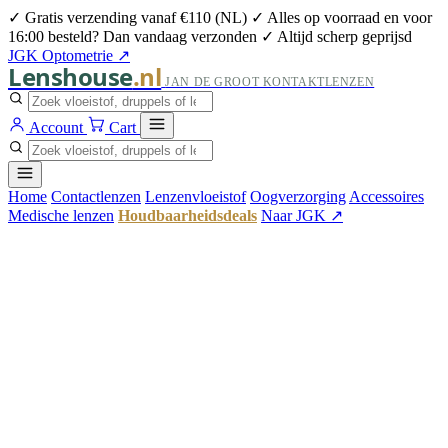
✓ Gratis verzending vanaf €110 (NL)
✓ Alles op voorraad en voor
16:00 besteld? Dan vandaag verzonden
✓ Altijd scherp geprijsd
JGK Optometrie ↗
Lenshouse
.nl
JAN DE GROOT KONTAKTLENZEN
Account
Cart
Home
Contactlenzen
Lenzenvloeistof
Oogverzorging
Accessoires
Medische lenzen
Houdbaarheidsdeals
Naar JGK ↗