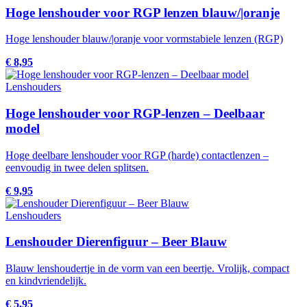
Hoge lenshouder voor RGP lenzen blauw/|oranje
Hoge lenshouder blauw/|oranje voor vormstabiele lenzen (RGP)
€ 8,95
Lenshouders
Hoge lenshouder voor RGP-lenzen – Deelbaar
model
Hoge deelbare lenshouder voor RGP (harde) contactlenzen –
eenvoudig in twee delen splitsen.
€ 9,95
Lenshouders
Lenshouder Dierenfiguur – Beer Blauw
Blauw lenshoudertje in de vorm van een beertje. Vrolijk, compact
en kindvriendelijk.
€ 5,95