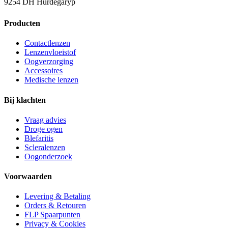
9254 DH Hurdegaryp
Producten
Contactlenzen
Lenzenvloeistof
Oogverzorging
Accessoires
Medische lenzen
Bij klachten
Vraag advies
Droge ogen
Blefaritis
Scleralenzen
Oogonderzoek
Voorwaarden
Levering & Betaling
Orders & Retouren
FLP Spaarpunten
Privacy & Cookies