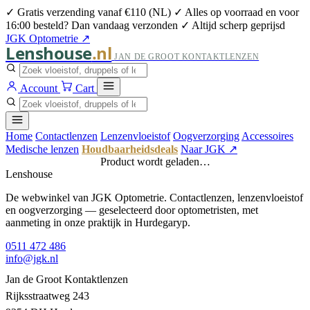
✓ Gratis verzending vanaf €110 (NL)
✓ Alles op voorraad en voor
16:00 besteld? Dan vandaag verzonden
✓ Altijd scherp geprijsd
JGK Optometrie ↗
Lenshouse
.nl
JAN DE GROOT KONTAKTLENZEN
Account
Cart
Home
Contactlenzen
Lenzenvloeistof
Oogverzorging
Accessoires
Medische lenzen
Houdbaarheidsdeals
Naar JGK ↗
Product wordt geladen…
Lenshouse
De webwinkel van JGK Optometrie. Contactlenzen, lenzenvloeistof
en oogverzorging — geselecteerd door optometristen, met
aanmeting in onze praktijk in Hurdegaryp.
0511 472 486
info@jgk.nl
Jan de Groot Kontaktlenzen
Rijksstraatweg 243