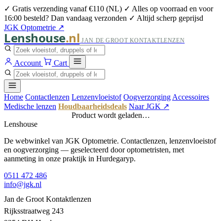
✓ Gratis verzending vanaf €110 (NL)
✓ Alles op voorraad en voor
16:00 besteld? Dan vandaag verzonden
✓ Altijd scherp geprijsd
JGK Optometrie ↗
Lenshouse
.nl
JAN DE GROOT KONTAKTLENZEN
Account
Cart
Home
Contactlenzen
Lenzenvloeistof
Oogverzorging
Accessoires
Medische lenzen
Houdbaarheidsdeals
Naar JGK ↗
Product wordt geladen…
Lenshouse
De webwinkel van JGK Optometrie. Contactlenzen, lenzenvloeistof
en oogverzorging — geselecteerd door optometristen, met
aanmeting in onze praktijk in Hurdegaryp.
0511 472 486
info@jgk.nl
Jan de Groot Kontaktlenzen
Rijksstraatweg 243