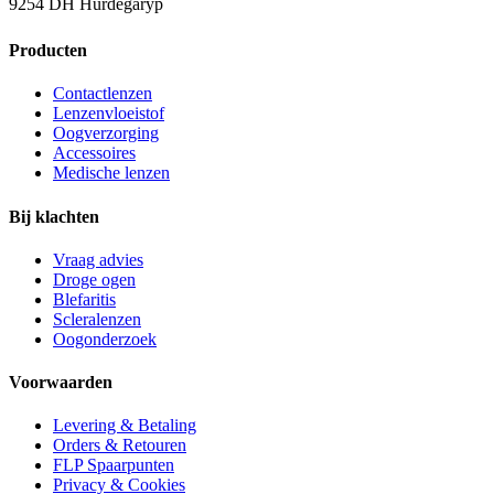
9254 DH Hurdegaryp
Producten
Contactlenzen
Lenzenvloeistof
Oogverzorging
Accessoires
Medische lenzen
Bij klachten
Vraag advies
Droge ogen
Blefaritis
Scleralenzen
Oogonderzoek
Voorwaarden
Levering & Betaling
Orders & Retouren
FLP Spaarpunten
Privacy & Cookies