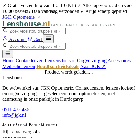
✓ Gratis verzending vanaf €110 (NL)
✓ Alles op voorraad en voor
16:00 besteld? Dan vandaag verzonden
✓ Altijd scherp geprijsd
JGK Optometrie ↗
Lenshouse
.nl
JAN DE GROOT KONTAKTLENZEN
Account
Cart
Home
Contactlenzen
Lenzenvloeistof
Oogverzorging
Accessoires
Medische lenzen
Houdbaarheidsdeals
Naar JGK ↗
Product wordt geladen…
Lenshouse
De webwinkel van JGK Optometrie. Contactlenzen, lenzenvloeistof
en oogverzorging — geselecteerd door optometristen, met
aanmeting in onze praktijk in Hurdegaryp.
0511 472 486
info@jgk.nl
Jan de Groot Kontaktlenzen
Rijksstraatweg 243