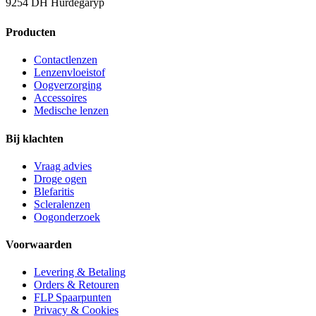
9254 DH Hurdegaryp
Producten
Contactlenzen
Lenzenvloeistof
Oogverzorging
Accessoires
Medische lenzen
Bij klachten
Vraag advies
Droge ogen
Blefaritis
Scleralenzen
Oogonderzoek
Voorwaarden
Levering & Betaling
Orders & Retouren
FLP Spaarpunten
Privacy & Cookies