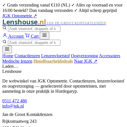
✓ Gratis verzending vanaf €110 (NL)
✓ Alles op voorraad en voor
16:00 besteld? Dan vandaag verzonden
✓ Altijd scherp geprijsd
JGK Optometrie ↗
Lenshouse
.nl
JAN DE GROOT KONTAKTLENZEN
Account
Cart
Home
Contactlenzen
Lenzenvloeistof
Oogverzorging
Accessoires
Medische lenzen
Houdbaarheidsdeals
Naar JGK ↗
Laden…
Lenshouse
De webwinkel van JGK Optometrie. Contactlenzen, lenzenvloeistof
en oogverzorging — geselecteerd door optometristen, met
aanmeting in onze praktijk in Hurdegaryp.
0511 472 486
info@jgk.nl
Jan de Groot Kontaktlenzen
Rijksstraatweg 243