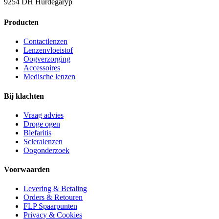
9254 DH Hurdegaryp
Producten
Contactlenzen
Lenzenvloeistof
Oogverzorging
Accessoires
Medische lenzen
Bij klachten
Vraag advies
Droge ogen
Blefaritis
Scleralenzen
Oogonderzoek
Voorwaarden
Levering & Betaling
Orders & Retouren
FLP Spaarpunten
Privacy & Cookies