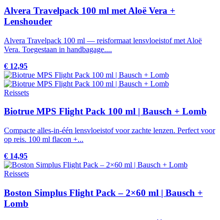
Alvera Travelpack 100 ml met Aloë Vera +
Lenshouder
Alvera Travelpack 100 ml — reisformaat lensvloeistof met Aloë
Vera. Toegestaan in handbagage....
€ 12,95
Reissets
Biotrue MPS Flight Pack 100 ml | Bausch + Lomb
Compacte alles-in-één lensvloeistof voor zachte lenzen. Perfect voor
op reis. 100 ml flacon +...
€ 14,95
Reissets
Boston Simplus Flight Pack – 2×60 ml | Bausch +
Lomb