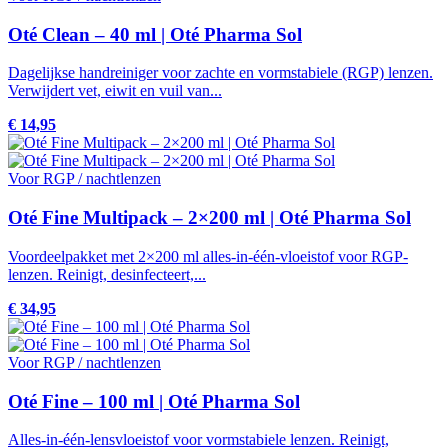
Oté Clean – 40 ml | Oté Pharma Sol
Dagelijkse handreiniger voor zachte en vormstabiele (RGP) lenzen.
Verwijdert vet, eiwit en vuil van...
€ 14,95
Voor RGP / nachtlenzen
Oté Fine Multipack – 2×200 ml | Oté Pharma Sol
Voordeelpakket met 2×200 ml alles-in-één-vloeistof voor RGP-
lenzen. Reinigt, desinfecteert,...
€ 34,95
Voor RGP / nachtlenzen
Oté Fine – 100 ml | Oté Pharma Sol
Alles-in-één-lensvloeistof voor vormstabiele lenzen. Reinigt,