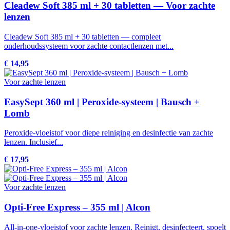
Cleadew Soft 385 ml + 30 tabletten — Voor zachte
lenzen
Cleadew Soft 385 ml + 30 tabletten — compleet
onderhoudssysteem voor zachte contactlenzen met...
€ 14,95
Voor zachte lenzen
EasySept 360 ml | Peroxide-systeem | Bausch +
Lomb
Peroxide-vloeistof voor diepe reiniging en desinfectie van zachte
lenzen. Inclusief...
€ 17,95
Voor zachte lenzen
Opti-Free Express – 355 ml | Alcon
All-in-one-vloeistof voor zachte lenzen. Reinigt, desinfecteert, spoelt