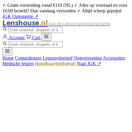
✓ Gratis verzending vanaf €110 (NL)
✓ Alles op voorraad en voor
16:00 besteld? Dan vandaag verzonden
✓ Altijd scherp geprijsd
JGK Optometrie ↗
Lenshouse
.nl
JAN DE GROOT KONTAKTLENZEN
Account
Cart
Home
Contactlenzen
Lenzenvloeistof
Oogverzorging
Accessoires
Medische lenzen
Houdbaarheidsdeals
Naar JGK ↗