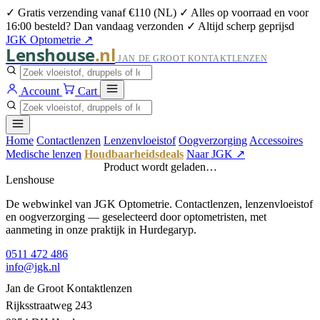
✓ Gratis verzending vanaf €110 (NL)
✓ Alles op voorraad en voor
16:00 besteld? Dan vandaag verzonden
✓ Altijd scherp geprijsd
JGK Optometrie ↗
Lenshouse
.nl
JAN DE GROOT KONTAKTLENZEN
Account
Cart
Home
Contactlenzen
Lenzenvloeistof
Oogverzorging
Accessoires
Medische lenzen
Houdbaarheidsdeals
Naar JGK ↗
Product wordt geladen…
Lenshouse
De webwinkel van JGK Optometrie. Contactlenzen, lenzenvloeistof
en oogverzorging — geselecteerd door optometristen, met
aanmeting in onze praktijk in Hurdegaryp.
0511 472 486
info@jgk.nl
Jan de Groot Kontaktlenzen
Rijksstraatweg 243