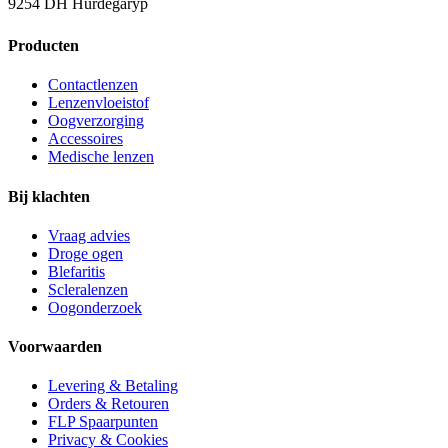
9254 DH Hurdegaryp
Producten
Contactlenzen
Lenzenvloeistof
Oogverzorging
Accessoires
Medische lenzen
Bij klachten
Vraag advies
Droge ogen
Blefaritis
Scleralenzen
Oogonderzoek
Voorwaarden
Levering & Betaling
Orders & Retouren
FLP Spaarpunten
Privacy & Cookies