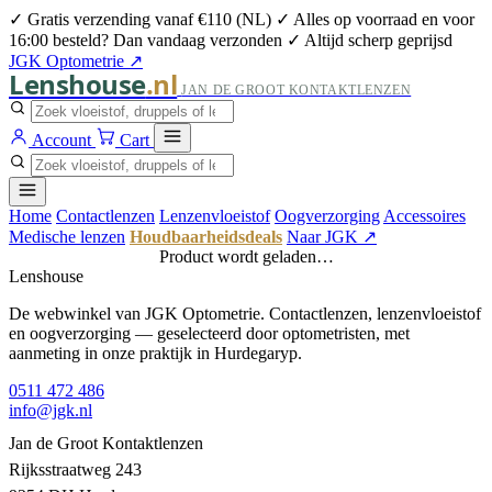
✓ Gratis verzending vanaf €110 (NL)
✓ Alles op voorraad en voor
16:00 besteld? Dan vandaag verzonden
✓ Altijd scherp geprijsd
JGK Optometrie ↗
Lenshouse
.nl
JAN DE GROOT KONTAKTLENZEN
Account
Cart
Home
Contactlenzen
Lenzenvloeistof
Oogverzorging
Accessoires
Medische lenzen
Houdbaarheidsdeals
Naar JGK ↗
Product wordt geladen…
Lenshouse
De webwinkel van JGK Optometrie. Contactlenzen, lenzenvloeistof
en oogverzorging — geselecteerd door optometristen, met
aanmeting in onze praktijk in Hurdegaryp.
0511 472 486
info@jgk.nl
Jan de Groot Kontaktlenzen
Rijksstraatweg 243