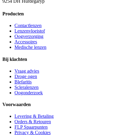
9254 DH Hurdegaryp
Producten
Contactlenzen
Lenzenvloeistof
Oogverzorging
Accessoires
Medische lenzen
Bij klachten
Vraag advies
Droge ogen
Blefaritis
Scleralenzen
Oogonderzoek
Voorwaarden
Levering & Betaling
Orders & Retouren
FLP Spaarpunten
Privacy & Cookies