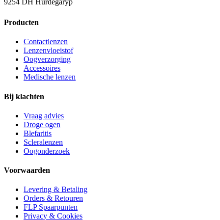
9254 DH Hurdegaryp
Producten
Contactlenzen
Lenzenvloeistof
Oogverzorging
Accessoires
Medische lenzen
Bij klachten
Vraag advies
Droge ogen
Blefaritis
Scleralenzen
Oogonderzoek
Voorwaarden
Levering & Betaling
Orders & Retouren
FLP Spaarpunten
Privacy & Cookies