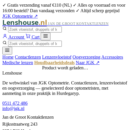
✓ Gratis verzending vanaf €110 (NL)
✓ Alles op voorraad en voor
16:00 besteld? Dan vandaag verzonden
✓ Altijd scherp geprijsd
JGK Optometrie ↗
Lenshouse
.nl
JAN DE GROOT KONTAKTLENZEN
Account
Cart
Home
Contactlenzen
Lenzenvloeistof
Oogverzorging
Accessoires
Medische lenzen
Houdbaarheidsdeals
Naar JGK ↗
Product wordt geladen…
Lenshouse
De webwinkel van JGK Optometrie. Contactlenzen, lenzenvloeistof
en oogverzorging — geselecteerd door optometristen, met
aanmeting in onze praktijk in Hurdegaryp.
0511 472 486
info@jgk.nl
Jan de Groot Kontaktlenzen
Rijksstraatweg 243