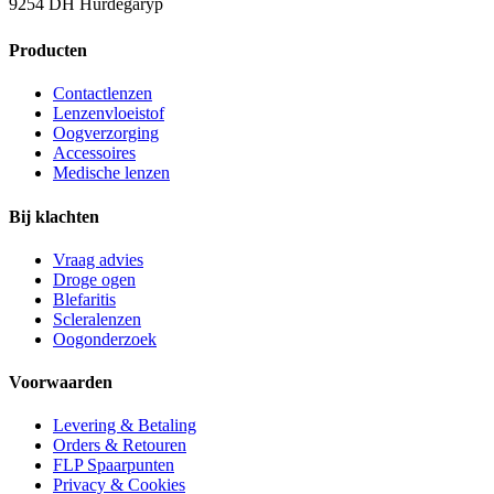
9254 DH Hurdegaryp
Producten
Contactlenzen
Lenzenvloeistof
Oogverzorging
Accessoires
Medische lenzen
Bij klachten
Vraag advies
Droge ogen
Blefaritis
Scleralenzen
Oogonderzoek
Voorwaarden
Levering & Betaling
Orders & Retouren
FLP Spaarpunten
Privacy & Cookies