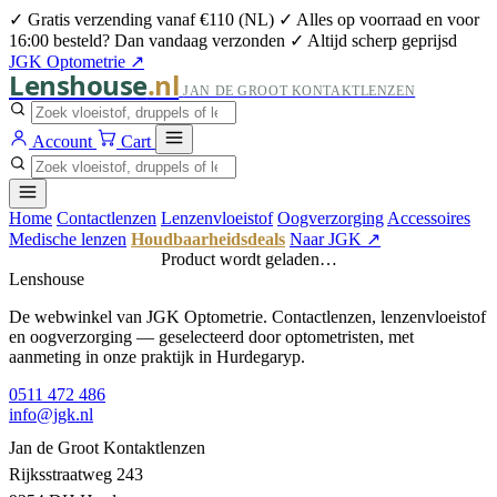
✓ Gratis verzending vanaf €110 (NL)
✓ Alles op voorraad en voor
16:00 besteld? Dan vandaag verzonden
✓ Altijd scherp geprijsd
JGK Optometrie ↗
Lenshouse
.nl
JAN DE GROOT KONTAKTLENZEN
Account
Cart
Home
Contactlenzen
Lenzenvloeistof
Oogverzorging
Accessoires
Medische lenzen
Houdbaarheidsdeals
Naar JGK ↗
Product wordt geladen…
Lenshouse
De webwinkel van JGK Optometrie. Contactlenzen, lenzenvloeistof
en oogverzorging — geselecteerd door optometristen, met
aanmeting in onze praktijk in Hurdegaryp.
0511 472 486
info@jgk.nl
Jan de Groot Kontaktlenzen
Rijksstraatweg 243