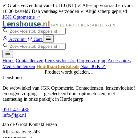
✓ Gratis verzending vanaf €110 (NL)
✓ Alles op voorraad en voor
16:00 besteld? Dan vandaag verzonden
✓ Altijd scherp geprijsd
JGK Optometrie ↗
Lenshouse
.nl
JAN DE GROOT KONTAKTLENZEN
Account
Cart
Home
Contactlenzen
Lenzenvloeistof
Oogverzorging
Accessoires
Medische lenzen
Houdbaarheidsdeals
Naar JGK ↗
Product wordt geladen…
Lenshouse
De webwinkel van JGK Optometrie. Contactlenzen, lenzenvloeistof
en oogverzorging — geselecteerd door optometristen, met
aanmeting in onze praktijk in Hurdegaryp.
0511 472 486
info@jgk.nl
Jan de Groot Kontaktlenzen
Rijksstraatweg 243