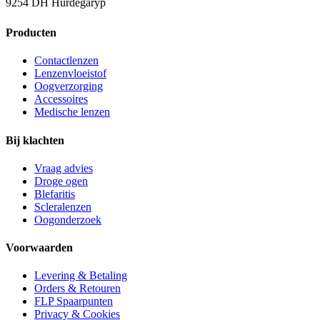
9254 DH Hurdegaryp
Producten
Contactlenzen
Lenzenvloeistof
Oogverzorging
Accessoires
Medische lenzen
Bij klachten
Vraag advies
Droge ogen
Blefaritis
Scleralenzen
Oogonderzoek
Voorwaarden
Levering & Betaling
Orders & Retouren
FLP Spaarpunten
Privacy & Cookies