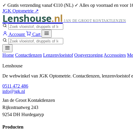
✓ Gratis verzending vanaf €110 (NL)
✓ Alles op voorraad en voor 1
JGK Optometrie ↗
Lenshouse
.nl
JAN DE GROOT KONTAKTLENZEN
Account
Cart
Home
Contactlenzen
Lenzenvloeistof
Oogverzorging
Accessoires
Me
Lenshouse
De webwinkel van JGK Optometrie. Contactlenzen, lenzenvloeistof en
0511 472 486
info@jgk.nl
Jan de Groot Kontaktlenzen
Rijksstraatweg 243
9254 DH Hurdegaryp
Producten