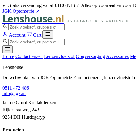
✓ Gratis verzending vanaf €110 (NL)
✓ Alles op voorraad en voor 1
JGK Optometrie ↗
Lenshouse
.nl
JAN DE GROOT KONTAKTLENZEN
Account
Cart
Home
Contactlenzen
Lenzenvloeistof
Oogverzorging
Accessoires
Me
Lenshouse
De webwinkel van JGK Optometrie. Contactlenzen, lenzenvloeistof en
0511 472 486
info@jgk.nl
Jan de Groot Kontaktlenzen
Rijksstraatweg 243
9254 DH Hurdegaryp
Producten