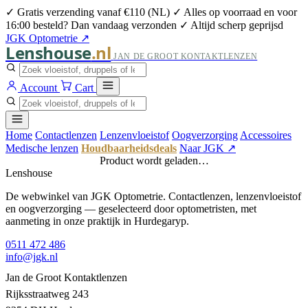
✓ Gratis verzending vanaf €110 (NL)
✓ Alles op voorraad en voor
16:00 besteld? Dan vandaag verzonden
✓ Altijd scherp geprijsd
JGK Optometrie ↗
Lenshouse
.nl
JAN DE GROOT KONTAKTLENZEN
Account
Cart
Home
Contactlenzen
Lenzenvloeistof
Oogverzorging
Accessoires
Medische lenzen
Houdbaarheidsdeals
Naar JGK ↗
Product wordt geladen…
Lenshouse
De webwinkel van JGK Optometrie. Contactlenzen, lenzenvloeistof
en oogverzorging — geselecteerd door optometristen, met
aanmeting in onze praktijk in Hurdegaryp.
0511 472 486
info@jgk.nl
Jan de Groot Kontaktlenzen
Rijksstraatweg 243