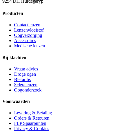
9254 DH Hurdegaryp
Producten
Contactlenzen
Lenzenvloeistof
Oogverzorging
Accessoires
Medische lenzen
Bij klachten
Vraag advies
Droge ogen
Blefaritis
Scleralenzen
Oogonderzoek
Voorwaarden
Levering & Betaling
Orders & Retouren
FLP Spaarpunten
Privacy & Cookies