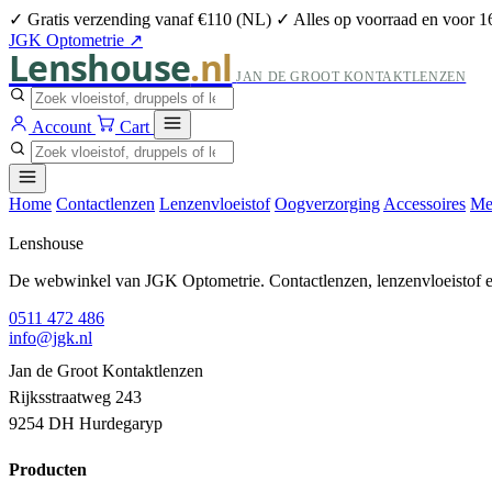
✓ Gratis verzending vanaf €110 (NL)
✓ Alles op voorraad en voor 1
JGK Optometrie ↗
Lenshouse
.nl
JAN DE GROOT KONTAKTLENZEN
Account
Cart
Home
Contactlenzen
Lenzenvloeistof
Oogverzorging
Accessoires
Me
Lenshouse
De webwinkel van JGK Optometrie. Contactlenzen, lenzenvloeistof en
0511 472 486
info@jgk.nl
Jan de Groot Kontaktlenzen
Rijksstraatweg 243
9254 DH Hurdegaryp
Producten