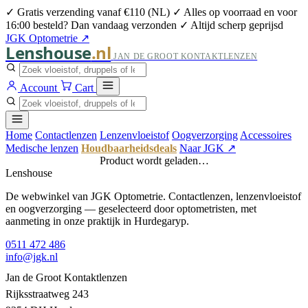
✓ Gratis verzending vanaf €110 (NL)
✓ Alles op voorraad en voor
16:00 besteld? Dan vandaag verzonden
✓ Altijd scherp geprijsd
JGK Optometrie ↗
Lenshouse
.nl
JAN DE GROOT KONTAKTLENZEN
Account
Cart
Home
Contactlenzen
Lenzenvloeistof
Oogverzorging
Accessoires
Medische lenzen
Houdbaarheidsdeals
Naar JGK ↗
Product wordt geladen…
Lenshouse
De webwinkel van JGK Optometrie. Contactlenzen, lenzenvloeistof
en oogverzorging — geselecteerd door optometristen, met
aanmeting in onze praktijk in Hurdegaryp.
0511 472 486
info@jgk.nl
Jan de Groot Kontaktlenzen
Rijksstraatweg 243