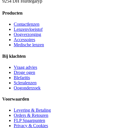
9254 DH Hurdegaryp
Producten
Contactlenzen
Lenzenvloeistof
Oogverzorging
Accessoires
Medische lenzen
Bij klachten
Vraag advies
Droge ogen
Blefaritis
Scleralenzen
Oogonderzoek
Voorwaarden
Levering & Betaling
Orders & Retouren
FLP Spaarpunten
Privacy & Cookies