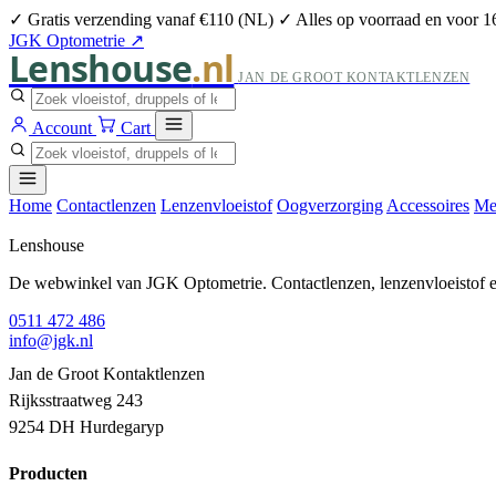
✓ Gratis verzending vanaf €110 (NL)
✓ Alles op voorraad en voor 1
JGK Optometrie ↗
Lenshouse
.nl
JAN DE GROOT KONTAKTLENZEN
Account
Cart
Home
Contactlenzen
Lenzenvloeistof
Oogverzorging
Accessoires
Me
Lenshouse
De webwinkel van JGK Optometrie. Contactlenzen, lenzenvloeistof en
0511 472 486
info@jgk.nl
Jan de Groot Kontaktlenzen
Rijksstraatweg 243
9254 DH Hurdegaryp
Producten