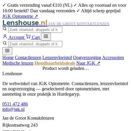
✓ Gratis verzending vanaf €110 (NL)
✓ Alles op voorraad en voor
16:00 besteld? Dan vandaag verzonden
✓ Altijd scherp geprijsd
JGK Optometrie ↗
Lenshouse
.nl
JAN DE GROOT KONTAKTLENZEN
Account
Cart
Home
Contactlenzen
Lenzenvloeistof
Oogverzorging
Accessoires
Medische lenzen
Houdbaarheidsdeals
Naar JGK ↗
Product wordt geladen…
Lenshouse
De webwinkel van JGK Optometrie. Contactlenzen, lenzenvloeistof
en oogverzorging — geselecteerd door optometristen, met
aanmeting in onze praktijk in Hurdegaryp.
0511 472 486
info@jgk.nl
Jan de Groot Kontaktlenzen
Rijksstraatweg 243