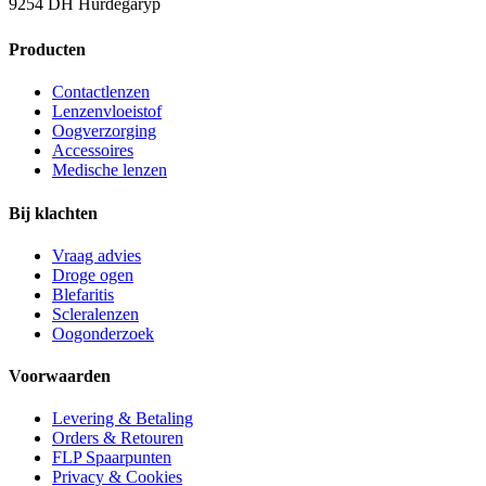
9254 DH Hurdegaryp
Producten
Contactlenzen
Lenzenvloeistof
Oogverzorging
Accessoires
Medische lenzen
Bij klachten
Vraag advies
Droge ogen
Blefaritis
Scleralenzen
Oogonderzoek
Voorwaarden
Levering & Betaling
Orders & Retouren
FLP Spaarpunten
Privacy & Cookies