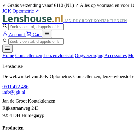
✓ Gratis verzending vanaf €110 (NL)
✓ Alles op voorraad en voor 1
JGK Optometrie ↗
Lenshouse
.nl
JAN DE GROOT KONTAKTLENZEN
Account
Cart
Home
Contactlenzen
Lenzenvloeistof
Oogverzorging
Accessoires
Me
Lenshouse
De webwinkel van JGK Optometrie. Contactlenzen, lenzenvloeistof en
0511 472 486
info@jgk.nl
Jan de Groot Kontaktlenzen
Rijksstraatweg 243
9254 DH Hurdegaryp
Producten