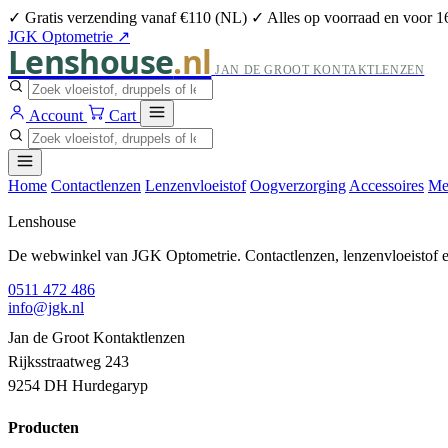
✓ Gratis verzending vanaf €110 (NL)
✓ Alles op voorraad en voor 1
JGK Optometrie ↗
Lenshouse
.nl
JAN DE GROOT KONTAKTLENZEN
Account
Cart
Home
Contactlenzen
Lenzenvloeistof
Oogverzorging
Accessoires
Me
Lenshouse
De webwinkel van JGK Optometrie. Contactlenzen, lenzenvloeistof en
0511 472 486
info@jgk.nl
Jan de Groot Kontaktlenzen
Rijksstraatweg 243
9254 DH Hurdegaryp
Producten