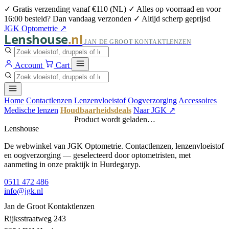
✓ Gratis verzending vanaf €110 (NL)
✓ Alles op voorraad en voor
16:00 besteld? Dan vandaag verzonden
✓ Altijd scherp geprijsd
JGK Optometrie ↗
Lenshouse
.nl
JAN DE GROOT KONTAKTLENZEN
Account
Cart
Home
Contactlenzen
Lenzenvloeistof
Oogverzorging
Accessoires
Medische lenzen
Houdbaarheidsdeals
Naar JGK ↗
Product wordt geladen…
Lenshouse
De webwinkel van JGK Optometrie. Contactlenzen, lenzenvloeistof
en oogverzorging — geselecteerd door optometristen, met
aanmeting in onze praktijk in Hurdegaryp.
0511 472 486
info@jgk.nl
Jan de Groot Kontaktlenzen
Rijksstraatweg 243