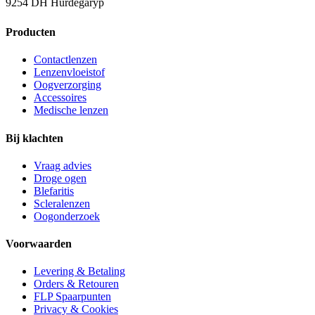
9254 DH Hurdegaryp
Producten
Contactlenzen
Lenzenvloeistof
Oogverzorging
Accessoires
Medische lenzen
Bij klachten
Vraag advies
Droge ogen
Blefaritis
Scleralenzen
Oogonderzoek
Voorwaarden
Levering & Betaling
Orders & Retouren
FLP Spaarpunten
Privacy & Cookies