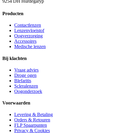
9254 DH Hurdegaryp
Producten
Contactlenzen
Lenzenvloeistof
Oogverzorging
Accessoires
Medische lenzen
Bij klachten
Vraag advies
Droge ogen
Blefaritis
Scleralenzen
Oogonderzoek
Voorwaarden
Levering & Betaling
Orders & Retouren
FLP Spaarpunten
Privacy & Cookies