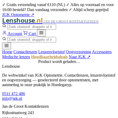
✓ Gratis verzending vanaf €110 (NL)
✓ Alles op voorraad en voor
16:00 besteld? Dan vandaag verzonden
✓ Altijd scherp geprijsd
JGK Optometrie ↗
Lenshouse
.nl
JAN DE GROOT KONTAKTLENZEN
Account
Cart
Home
Contactlenzen
Lenzenvloeistof
Oogverzorging
Accessoires
Medische lenzen
Houdbaarheidsdeals
Naar JGK ↗
Product wordt geladen…
Lenshouse
De webwinkel van JGK Optometrie. Contactlenzen, lenzenvloeistof
en oogverzorging — geselecteerd door optometristen, met
aanmeting in onze praktijk in Hurdegaryp.
0511 472 486
info@jgk.nl
Jan de Groot Kontaktlenzen
Rijksstraatweg 243