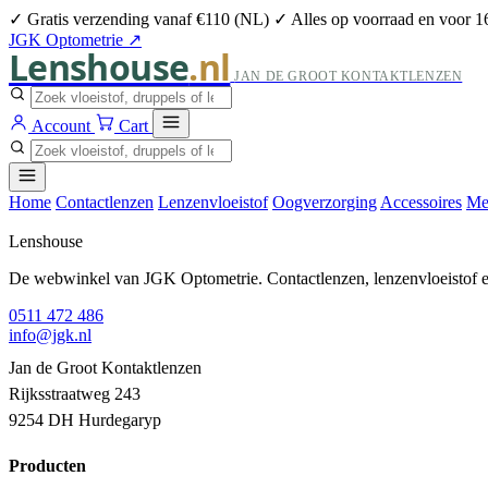
✓ Gratis verzending vanaf €110 (NL)
✓ Alles op voorraad en voor 1
JGK Optometrie ↗
Lenshouse
.nl
JAN DE GROOT KONTAKTLENZEN
Account
Cart
Home
Contactlenzen
Lenzenvloeistof
Oogverzorging
Accessoires
Me
Lenshouse
De webwinkel van JGK Optometrie. Contactlenzen, lenzenvloeistof en
0511 472 486
info@jgk.nl
Jan de Groot Kontaktlenzen
Rijksstraatweg 243
9254 DH Hurdegaryp
Producten