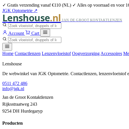
✓ Gratis verzending vanaf €110 (NL)
✓ Alles op voorraad en voor 1
JGK Optometrie ↗
Lenshouse
.nl
JAN DE GROOT KONTAKTLENZEN
Account
Cart
Home
Contactlenzen
Lenzenvloeistof
Oogverzorging
Accessoires
Me
Lenshouse
De webwinkel van JGK Optometrie. Contactlenzen, lenzenvloeistof en
0511 472 486
info@jgk.nl
Jan de Groot Kontaktlenzen
Rijksstraatweg 243
9254 DH Hurdegaryp
Producten