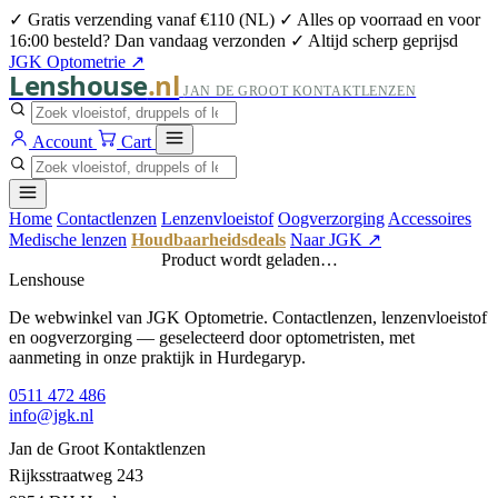
✓ Gratis verzending vanaf €110 (NL)
✓ Alles op voorraad en voor
16:00 besteld? Dan vandaag verzonden
✓ Altijd scherp geprijsd
JGK Optometrie ↗
Lenshouse
.nl
JAN DE GROOT KONTAKTLENZEN
Account
Cart
Home
Contactlenzen
Lenzenvloeistof
Oogverzorging
Accessoires
Medische lenzen
Houdbaarheidsdeals
Naar JGK ↗
Product wordt geladen…
Lenshouse
De webwinkel van JGK Optometrie. Contactlenzen, lenzenvloeistof
en oogverzorging — geselecteerd door optometristen, met
aanmeting in onze praktijk in Hurdegaryp.
0511 472 486
info@jgk.nl
Jan de Groot Kontaktlenzen
Rijksstraatweg 243