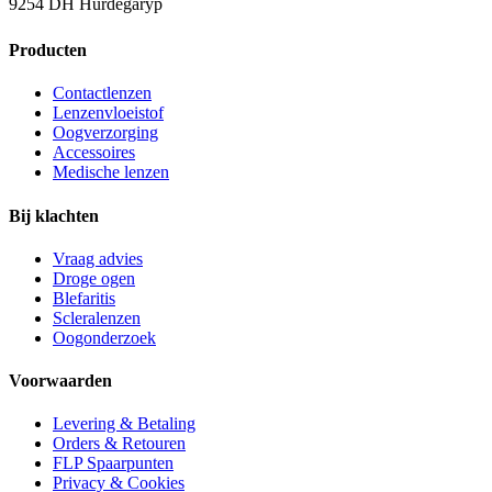
9254 DH Hurdegaryp
Producten
Contactlenzen
Lenzenvloeistof
Oogverzorging
Accessoires
Medische lenzen
Bij klachten
Vraag advies
Droge ogen
Blefaritis
Scleralenzen
Oogonderzoek
Voorwaarden
Levering & Betaling
Orders & Retouren
FLP Spaarpunten
Privacy & Cookies