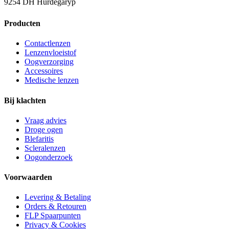
9254 DH Hurdegaryp
Producten
Contactlenzen
Lenzenvloeistof
Oogverzorging
Accessoires
Medische lenzen
Bij klachten
Vraag advies
Droge ogen
Blefaritis
Scleralenzen
Oogonderzoek
Voorwaarden
Levering & Betaling
Orders & Retouren
FLP Spaarpunten
Privacy & Cookies