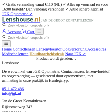
✓ Gratis verzending vanaf €110 (NL)
✓ Alles op voorraad en voor
16:00 besteld? Dan vandaag verzonden
✓ Altijd scherp geprijsd
JGK Optometrie ↗
Lenshouse
.nl
JAN DE GROOT KONTAKTLENZEN
Account
Cart
Home
Contactlenzen
Lenzenvloeistof
Oogverzorging
Accessoires
Medische lenzen
Houdbaarheidsdeals
Naar JGK ↗
Product wordt geladen…
Lenshouse
De webwinkel van JGK Optometrie. Contactlenzen, lenzenvloeistof
en oogverzorging — geselecteerd door optometristen, met
aanmeting in onze praktijk in Hurdegaryp.
0511 472 486
info@jgk.nl
Jan de Groot Kontaktlenzen
Rijksstraatweg 243