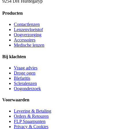
9254 DH Hurdegaryp
Producten
Contactlenzen
Lenzenvloeistof
Oogverzorging
Accessoires
Medische lenzen
Bij klachten
Vraag advies
Droge ogen
Blefaritis
Scleralenzen
Oogonderzoek
Voorwaarden
Levering & Betaling
Orders & Retouren
FLP Spaarpunten
Privacy & Cookies