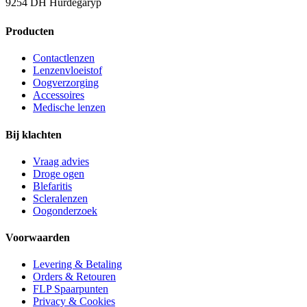
9254 DH Hurdegaryp
Producten
Contactlenzen
Lenzenvloeistof
Oogverzorging
Accessoires
Medische lenzen
Bij klachten
Vraag advies
Droge ogen
Blefaritis
Scleralenzen
Oogonderzoek
Voorwaarden
Levering & Betaling
Orders & Retouren
FLP Spaarpunten
Privacy & Cookies