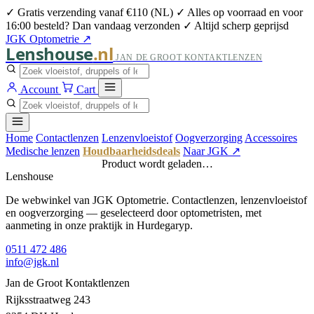
✓ Gratis verzending vanaf €110 (NL)
✓ Alles op voorraad en voor
16:00 besteld? Dan vandaag verzonden
✓ Altijd scherp geprijsd
JGK Optometrie ↗
Lenshouse
.nl
JAN DE GROOT KONTAKTLENZEN
Account
Cart
Home
Contactlenzen
Lenzenvloeistof
Oogverzorging
Accessoires
Medische lenzen
Houdbaarheidsdeals
Naar JGK ↗
Product wordt geladen…
Lenshouse
De webwinkel van JGK Optometrie. Contactlenzen, lenzenvloeistof
en oogverzorging — geselecteerd door optometristen, met
aanmeting in onze praktijk in Hurdegaryp.
0511 472 486
info@jgk.nl
Jan de Groot Kontaktlenzen
Rijksstraatweg 243