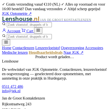
✓ Gratis verzending vanaf €110 (NL)
✓ Alles op voorraad en voor
16:00 besteld? Dan vandaag verzonden
✓ Altijd scherp geprijsd
JGK Optometrie ↗
Lenshouse
.nl
JAN DE GROOT KONTAKTLENZEN
Account
Cart
Home
Contactlenzen
Lenzenvloeistof
Oogverzorging
Accessoires
Medische lenzen
Houdbaarheidsdeals
Naar JGK ↗
Product wordt geladen…
Lenshouse
De webwinkel van JGK Optometrie. Contactlenzen, lenzenvloeistof
en oogverzorging — geselecteerd door optometristen, met
aanmeting in onze praktijk in Hurdegaryp.
0511 472 486
info@jgk.nl
Jan de Groot Kontaktlenzen
Rijksstraatweg 243