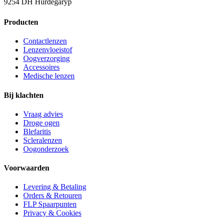
9254 DH Hurdegaryp
Producten
Contactlenzen
Lenzenvloeistof
Oogverzorging
Accessoires
Medische lenzen
Bij klachten
Vraag advies
Droge ogen
Blefaritis
Scleralenzen
Oogonderzoek
Voorwaarden
Levering & Betaling
Orders & Retouren
FLP Spaarpunten
Privacy & Cookies