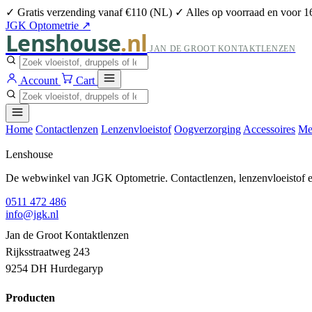
✓ Gratis verzending vanaf €110 (NL)
✓ Alles op voorraad en voor 1
JGK Optometrie ↗
Lenshouse
.nl
JAN DE GROOT KONTAKTLENZEN
Account
Cart
Home
Contactlenzen
Lenzenvloeistof
Oogverzorging
Accessoires
Me
Lenshouse
De webwinkel van JGK Optometrie. Contactlenzen, lenzenvloeistof en
0511 472 486
info@jgk.nl
Jan de Groot Kontaktlenzen
Rijksstraatweg 243
9254 DH Hurdegaryp
Producten