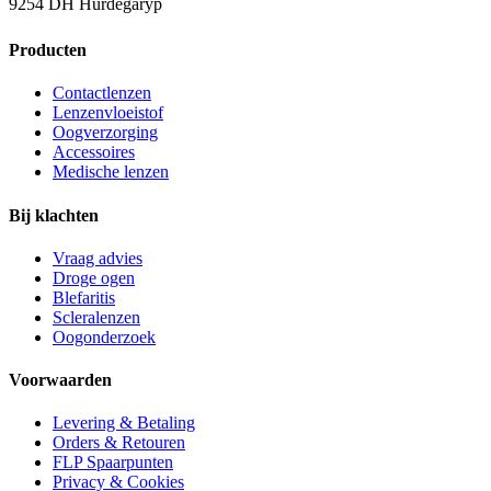
9254 DH Hurdegaryp
Producten
Contactlenzen
Lenzenvloeistof
Oogverzorging
Accessoires
Medische lenzen
Bij klachten
Vraag advies
Droge ogen
Blefaritis
Scleralenzen
Oogonderzoek
Voorwaarden
Levering & Betaling
Orders & Retouren
FLP Spaarpunten
Privacy & Cookies