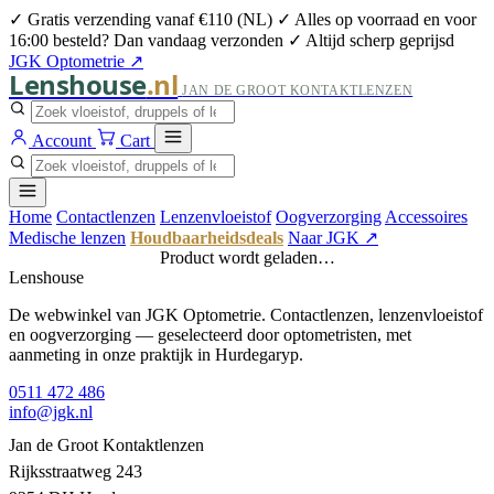
✓ Gratis verzending vanaf €110 (NL)
✓ Alles op voorraad en voor
16:00 besteld? Dan vandaag verzonden
✓ Altijd scherp geprijsd
JGK Optometrie ↗
Lenshouse
.nl
JAN DE GROOT KONTAKTLENZEN
Account
Cart
Home
Contactlenzen
Lenzenvloeistof
Oogverzorging
Accessoires
Medische lenzen
Houdbaarheidsdeals
Naar JGK ↗
Product wordt geladen…
Lenshouse
De webwinkel van JGK Optometrie. Contactlenzen, lenzenvloeistof
en oogverzorging — geselecteerd door optometristen, met
aanmeting in onze praktijk in Hurdegaryp.
0511 472 486
info@jgk.nl
Jan de Groot Kontaktlenzen
Rijksstraatweg 243