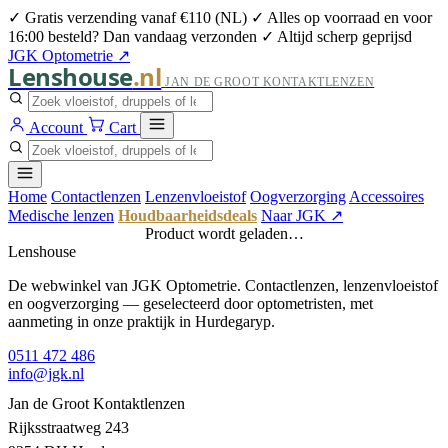
✓ Gratis verzending vanaf €110 (NL)
✓ Alles op voorraad en voor
16:00 besteld? Dan vandaag verzonden
✓ Altijd scherp geprijsd
JGK Optometrie ↗
Lenshouse
.nl
JAN DE GROOT KONTAKTLENZEN
Account
Cart
Home
Contactlenzen
Lenzenvloeistof
Oogverzorging
Accessoires
Medische lenzen
Houdbaarheidsdeals
Naar JGK ↗
Product wordt geladen…
Lenshouse
De webwinkel van JGK Optometrie. Contactlenzen, lenzenvloeistof
en oogverzorging — geselecteerd door optometristen, met
aanmeting in onze praktijk in Hurdegaryp.
0511 472 486
info@jgk.nl
Jan de Groot Kontaktlenzen
Rijksstraatweg 243