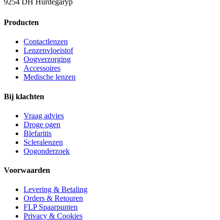
9254 DH Hurdegaryp
Producten
Contactlenzen
Lenzenvloeistof
Oogverzorging
Accessoires
Medische lenzen
Bij klachten
Vraag advies
Droge ogen
Blefaritis
Scleralenzen
Oogonderzoek
Voorwaarden
Levering & Betaling
Orders & Retouren
FLP Spaarpunten
Privacy & Cookies