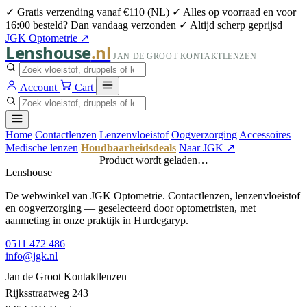
✓ Gratis verzending vanaf €110 (NL)
✓ Alles op voorraad en voor
16:00 besteld? Dan vandaag verzonden
✓ Altijd scherp geprijsd
JGK Optometrie ↗
Lenshouse
.nl
JAN DE GROOT KONTAKTLENZEN
Account
Cart
Home
Contactlenzen
Lenzenvloeistof
Oogverzorging
Accessoires
Medische lenzen
Houdbaarheidsdeals
Naar JGK ↗
Product wordt geladen…
Lenshouse
De webwinkel van JGK Optometrie. Contactlenzen, lenzenvloeistof
en oogverzorging — geselecteerd door optometristen, met
aanmeting in onze praktijk in Hurdegaryp.
0511 472 486
info@jgk.nl
Jan de Groot Kontaktlenzen
Rijksstraatweg 243