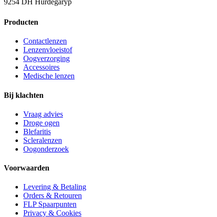
9254 DH Hurdegaryp
Producten
Contactlenzen
Lenzenvloeistof
Oogverzorging
Accessoires
Medische lenzen
Bij klachten
Vraag advies
Droge ogen
Blefaritis
Scleralenzen
Oogonderzoek
Voorwaarden
Levering & Betaling
Orders & Retouren
FLP Spaarpunten
Privacy & Cookies