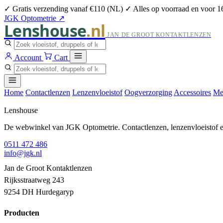
✓ Gratis verzending vanaf €110 (NL)
✓ Alles op voorraad en voor 1
JGK Optometrie ↗
Lenshouse
.nl
JAN DE GROOT KONTAKTLENZEN
Account
Cart
Home
Contactlenzen
Lenzenvloeistof
Oogverzorging
Accessoires
Me
Lenshouse
De webwinkel van JGK Optometrie. Contactlenzen, lenzenvloeistof en
0511 472 486
info@jgk.nl
Jan de Groot Kontaktlenzen
Rijksstraatweg 243
9254 DH Hurdegaryp
Producten