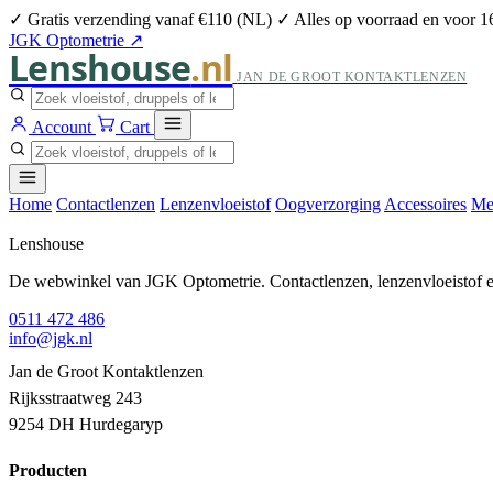
✓ Gratis verzending vanaf €110 (NL)
✓ Alles op voorraad en voor 1
JGK Optometrie ↗
Lenshouse
.nl
JAN DE GROOT KONTAKTLENZEN
Account
Cart
Home
Contactlenzen
Lenzenvloeistof
Oogverzorging
Accessoires
Me
Lenshouse
De webwinkel van JGK Optometrie. Contactlenzen, lenzenvloeistof en
0511 472 486
info@jgk.nl
Jan de Groot Kontaktlenzen
Rijksstraatweg 243
9254 DH Hurdegaryp
Producten