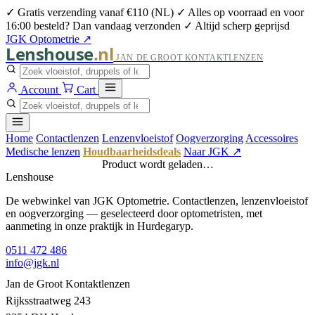
✓ Gratis verzending vanaf €110 (NL)
✓ Alles op voorraad en voor
16:00 besteld? Dan vandaag verzonden
✓ Altijd scherp geprijsd
JGK Optometrie ↗
Lenshouse
.nl
JAN DE GROOT KONTAKTLENZEN
Account
Cart
Home
Contactlenzen
Lenzenvloeistof
Oogverzorging
Accessoires
Medische lenzen
Houdbaarheidsdeals
Naar JGK ↗
Product wordt geladen…
Lenshouse
De webwinkel van JGK Optometrie. Contactlenzen, lenzenvloeistof
en oogverzorging — geselecteerd door optometristen, met
aanmeting in onze praktijk in Hurdegaryp.
0511 472 486
info@jgk.nl
Jan de Groot Kontaktlenzen
Rijksstraatweg 243