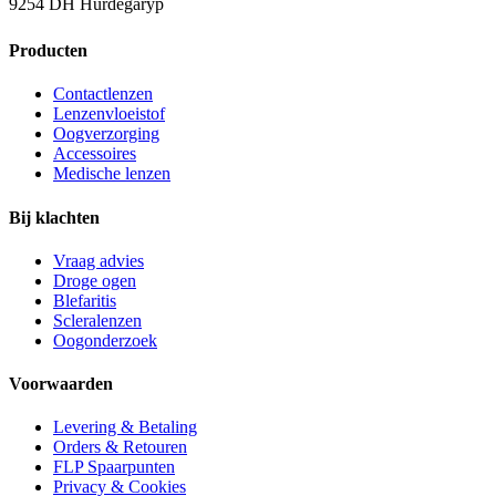
9254 DH Hurdegaryp
Producten
Contactlenzen
Lenzenvloeistof
Oogverzorging
Accessoires
Medische lenzen
Bij klachten
Vraag advies
Droge ogen
Blefaritis
Scleralenzen
Oogonderzoek
Voorwaarden
Levering & Betaling
Orders & Retouren
FLP Spaarpunten
Privacy & Cookies