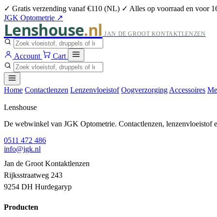
✓ Gratis verzending vanaf €110 (NL)
✓ Alles op voorraad en voor 1
JGK Optometrie ↗
Lenshouse
.nl
JAN DE GROOT KONTAKTLENZEN
Account
Cart
Home
Contactlenzen
Lenzenvloeistof
Oogverzorging
Accessoires
Me
Lenshouse
De webwinkel van JGK Optometrie. Contactlenzen, lenzenvloeistof en
0511 472 486
info@jgk.nl
Jan de Groot Kontaktlenzen
Rijksstraatweg 243
9254 DH Hurdegaryp
Producten