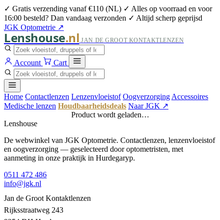
✓ Gratis verzending vanaf €110 (NL)
✓ Alles op voorraad en voor
16:00 besteld? Dan vandaag verzonden
✓ Altijd scherp geprijsd
JGK Optometrie ↗
Lenshouse
.nl
JAN DE GROOT KONTAKTLENZEN
Account
Cart
Home
Contactlenzen
Lenzenvloeistof
Oogverzorging
Accessoires
Medische lenzen
Houdbaarheidsdeals
Naar JGK ↗
Product wordt geladen…
Lenshouse
De webwinkel van JGK Optometrie. Contactlenzen, lenzenvloeistof
en oogverzorging — geselecteerd door optometristen, met
aanmeting in onze praktijk in Hurdegaryp.
0511 472 486
info@jgk.nl
Jan de Groot Kontaktlenzen
Rijksstraatweg 243