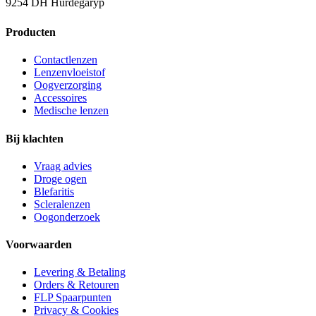
9254 DH Hurdegaryp
Producten
Contactlenzen
Lenzenvloeistof
Oogverzorging
Accessoires
Medische lenzen
Bij klachten
Vraag advies
Droge ogen
Blefaritis
Scleralenzen
Oogonderzoek
Voorwaarden
Levering & Betaling
Orders & Retouren
FLP Spaarpunten
Privacy & Cookies