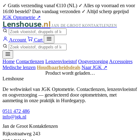
✓ Gratis verzending vanaf €110 (NL)
✓ Alles op voorraad en voor
16:00 besteld? Dan vandaag verzonden
✓ Altijd scherp geprijsd
JGK Optometrie ↗
Lenshouse
.nl
JAN DE GROOT KONTAKTLENZEN
Account
Cart
Home
Contactlenzen
Lenzenvloeistof
Oogverzorging
Accessoires
Medische lenzen
Houdbaarheidsdeals
Naar JGK ↗
Product wordt geladen…
Lenshouse
De webwinkel van JGK Optometrie. Contactlenzen, lenzenvloeistof
en oogverzorging — geselecteerd door optometristen, met
aanmeting in onze praktijk in Hurdegaryp.
0511 472 486
info@jgk.nl
Jan de Groot Kontaktlenzen
Rijksstraatweg 243