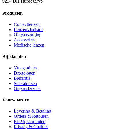
9254 DH Hurdegaryp
Producten
Contactlenzen
Lenzenvloeistof
Oogverzorging
Accessoires
Medische lenzen
Bij klachten
Vraag advies
Droge ogen
Blefaritis
Scleralenzen
Oogonderzoek
Voorwaarden
Levering & Betaling
Orders & Retouren
FLP Spaarpunten
Privacy & Cookies