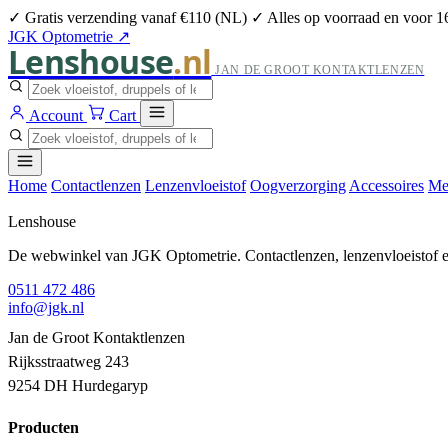
✓ Gratis verzending vanaf €110 (NL)
✓ Alles op voorraad en voor 1
JGK Optometrie ↗
Lenshouse
.nl
JAN DE GROOT KONTAKTLENZEN
Account
Cart
Home
Contactlenzen
Lenzenvloeistof
Oogverzorging
Accessoires
Me
Lenshouse
De webwinkel van JGK Optometrie. Contactlenzen, lenzenvloeistof en
0511 472 486
info@jgk.nl
Jan de Groot Kontaktlenzen
Rijksstraatweg 243
9254 DH Hurdegaryp
Producten