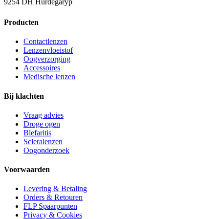
9254 DH Hurdegaryp
Producten
Contactlenzen
Lenzenvloeistof
Oogverzorging
Accessoires
Medische lenzen
Bij klachten
Vraag advies
Droge ogen
Blefaritis
Scleralenzen
Oogonderzoek
Voorwaarden
Levering & Betaling
Orders & Retouren
FLP Spaarpunten
Privacy & Cookies