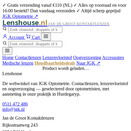
✓ Gratis verzending vanaf €110 (NL)
✓ Alles op voorraad en voor
16:00 besteld? Dan vandaag verzonden
✓ Altijd scherp geprijsd
JGK Optometrie ↗
Lenshouse
.nl
JAN DE GROOT KONTAKTLENZEN
Account
Cart
Home
Contactlenzen
Lenzenvloeistof
Oogverzorging
Accessoires
Medische lenzen
Houdbaarheidsdeals
Naar JGK ↗
Product wordt geladen…
Lenshouse
De webwinkel van JGK Optometrie. Contactlenzen, lenzenvloeistof
en oogverzorging — geselecteerd door optometristen, met
aanmeting in onze praktijk in Hurdegaryp.
0511 472 486
info@jgk.nl
Jan de Groot Kontaktlenzen
Rijksstraatweg 243