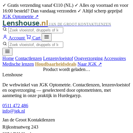
✓ Gratis verzending vanaf €110 (NL)
✓ Alles op voorraad en voor
16:00 besteld? Dan vandaag verzonden
✓ Altijd scherp geprijsd
JGK Optometrie ↗
Lenshouse
.nl
JAN DE GROOT KONTAKTLENZEN
Account
Cart
Home
Contactlenzen
Lenzenvloeistof
Oogverzorging
Accessoires
Medische lenzen
Houdbaarheidsdeals
Naar JGK ↗
Product wordt geladen…
Lenshouse
De webwinkel van JGK Optometrie. Contactlenzen, lenzenvloeistof
en oogverzorging — geselecteerd door optometristen, met
aanmeting in onze praktijk in Hurdegaryp.
0511 472 486
info@jgk.nl
Jan de Groot Kontaktlenzen
Rijksstraatweg 243