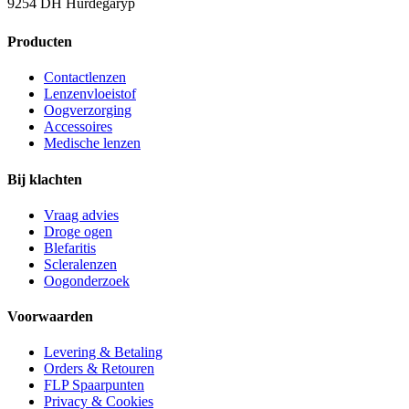
9254 DH Hurdegaryp
Producten
Contactlenzen
Lenzenvloeistof
Oogverzorging
Accessoires
Medische lenzen
Bij klachten
Vraag advies
Droge ogen
Blefaritis
Scleralenzen
Oogonderzoek
Voorwaarden
Levering & Betaling
Orders & Retouren
FLP Spaarpunten
Privacy & Cookies