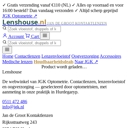
✓ Gratis verzending vanaf €110 (NL)
✓ Alles op voorraad en voor
16:00 besteld? Dan vandaag verzonden
✓ Altijd scherp geprijsd
JGK Optometrie ↗
Lenshouse
.nl
JAN DE GROOT KONTAKTLENZEN
Account
Cart
Home
Contactlenzen
Lenzenvloeistof
Oogverzorging
Accessoires
Medische lenzen
Houdbaarheidsdeals
Naar JGK ↗
Product wordt geladen…
Lenshouse
De webwinkel van JGK Optometrie. Contactlenzen, lenzenvloeistof
en oogverzorging — geselecteerd door optometristen, met
aanmeting in onze praktijk in Hurdegaryp.
0511 472 486
info@jgk.nl
Jan de Groot Kontaktlenzen
Rijksstraatweg 243