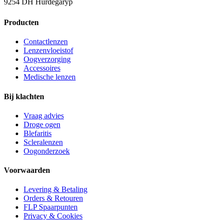
9254 DH Hurdegaryp
Producten
Contactlenzen
Lenzenvloeistof
Oogverzorging
Accessoires
Medische lenzen
Bij klachten
Vraag advies
Droge ogen
Blefaritis
Scleralenzen
Oogonderzoek
Voorwaarden
Levering & Betaling
Orders & Retouren
FLP Spaarpunten
Privacy & Cookies