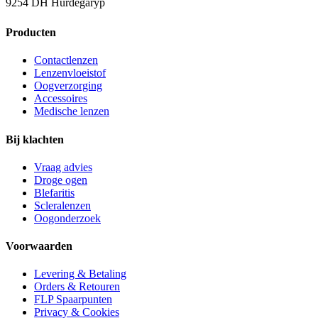
9254 DH Hurdegaryp
Producten
Contactlenzen
Lenzenvloeistof
Oogverzorging
Accessoires
Medische lenzen
Bij klachten
Vraag advies
Droge ogen
Blefaritis
Scleralenzen
Oogonderzoek
Voorwaarden
Levering & Betaling
Orders & Retouren
FLP Spaarpunten
Privacy & Cookies