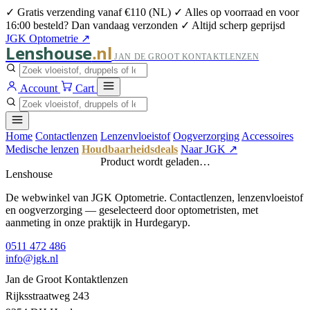
✓ Gratis verzending vanaf €110 (NL)
✓ Alles op voorraad en voor
16:00 besteld? Dan vandaag verzonden
✓ Altijd scherp geprijsd
JGK Optometrie ↗
Lenshouse
.nl
JAN DE GROOT KONTAKTLENZEN
Account
Cart
Home
Contactlenzen
Lenzenvloeistof
Oogverzorging
Accessoires
Medische lenzen
Houdbaarheidsdeals
Naar JGK ↗
Product wordt geladen…
Lenshouse
De webwinkel van JGK Optometrie. Contactlenzen, lenzenvloeistof
en oogverzorging — geselecteerd door optometristen, met
aanmeting in onze praktijk in Hurdegaryp.
0511 472 486
info@jgk.nl
Jan de Groot Kontaktlenzen
Rijksstraatweg 243